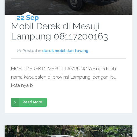
22 Sep
Mobil Derek di Mesuji
Lampung 08117200163
Posted in
derek mobil dan towing
MOBIL DEREK DI MESUJI LAMPUNGMesuji adalah
nama kabupaten di provinsi Lampung, dengan ibu
kota nya b
Read More