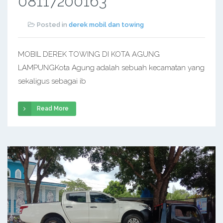
08117200163
Posted in
derek mobil dan towing
MOBIL DEREK TOWING DI KOTA AGUNG
LAMPUNGKota Agung adalah sebuah kecamatan yang
sekaligus sebagai ib
Read More